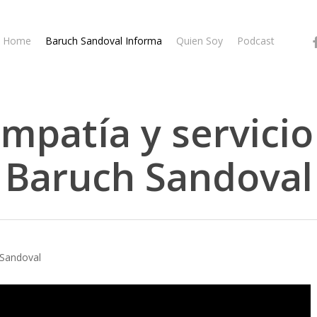
fa
Home
Baruch Sandoval Informa
Quien Soy
Podcast
empatía y servici
Baruch Sandoval
 Sandoval