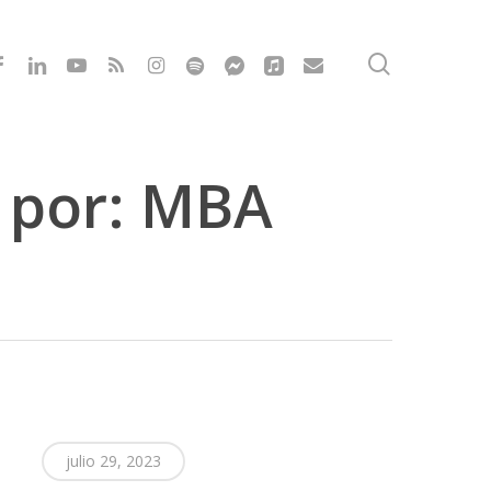
search
cebook
linkedin
youtube
RSS
instagram
spotify
messenger
applemusic
email
o por: MBA
julio 29, 2023