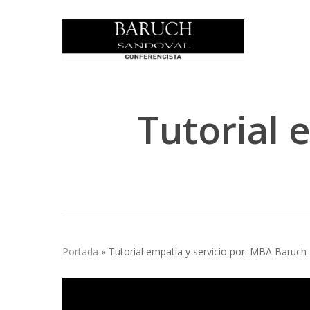
Skip
to
main
content
Tutorial 
Portada
»
Tutorial empatía y servicio por: MBA Baruch
Hit enter to search or ESC to close